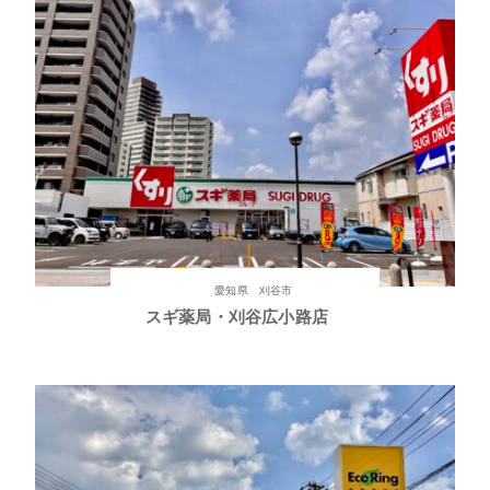
愛知県 刈谷市
スギ薬局・刈谷広小路店