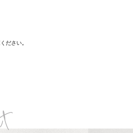
、
覧ください。