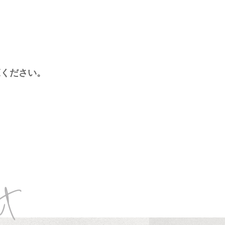
、
覧ください。